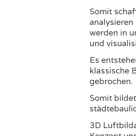
Somit schaf
analysieren
werden in u
und visualis
Es entsteh
klassische B
gebrochen.
Somit bildet
städtebauli
3D Luftbild
Konzept und