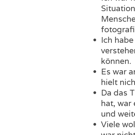
Situatio
Mensche
fotograf
Ich habe
verstehe
können.
Es war a
hielt nic
Da das T
hat, war
und wei
Viele wo
war nich