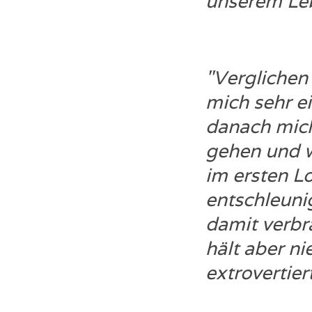
unserem Leb
"Verglichen
mich sehr e
danach mich
gehen und w
im ersten L
entschleuni
damit verbr
hält aber n
extrovertier