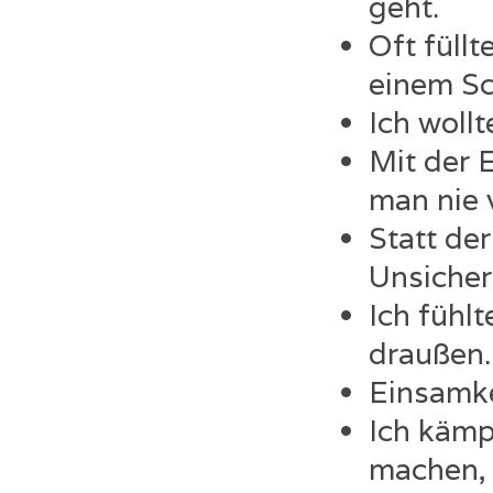
geht.
Oft füllt
einem S
Ich wollt
Mit der 
man nie 
Statt de
Unsicherh
Ich fühl
draußen
Einsamke
Ich kämp
machen, 