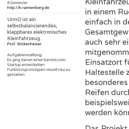
Kleinfahrze
8 Semester
http://k-rannenberg.de
in einem Ru
UrmO ist ein
einfach in 
selbstbalancierendes,
Gesamtgewic
klappbares elektronisches
Kleinfahrzeug.
auch sehr ei
Prof. Wickenheiser
mitgenomme
Aufgabenstellung:
Einsatzort f
Es ging darum einen bereits vom
Startup entwickelten
Funktionsprototypen visuell neu zu
Haltestelle 
gestalten.
besonderes 
Reifen durc
beispielswe
werden kön
Das Projekt